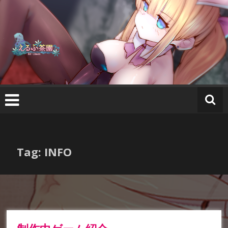
コ
え
ン
る
テ
ふ
ン
茶
ツ
園
へ
ス
キ
ッ
プ
Tag: INFO