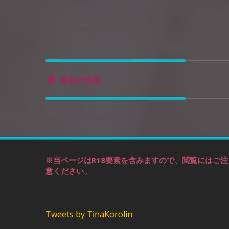
投
過去の投稿
稿
ナ
ビ
ゲ
ー
※当ページはR18要素を含みますので、閲覧にはご注
シ
意ください。
ョ
ン
Tweets by TinaKorolin