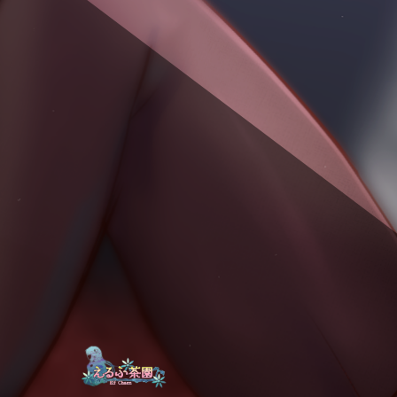
コ
ン
テ
ン
ツ
へ
ス
キ
ッ
プ
異種姦同人サークル
えるふ