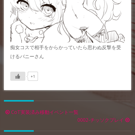
痴女コスで相手をからかっていたら思わぬ反撃を受
けるバニーさん
+1
投
CoT実装済み移動イベント一覧
稿
0002-チッソクプレイ
ナ