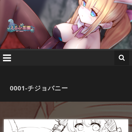
コ
え
ン
る
テ
ふ
ン
茶
ツ
園
へ
ス
キ
ッ
プ
0001-チジョバニー